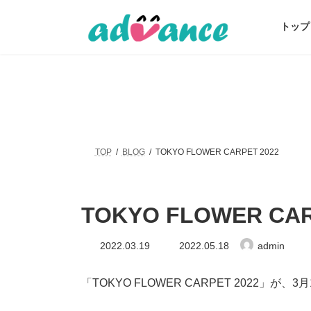
コ
ナ
ン
ビ
トップ
テ
ゲ
ン
ー
ツ
シ
へ
ョ
ス
ン
キ
に
ッ
移
プ
動
TOP
BLOG
TOKYO FLOWER CARPET 2022
TOKYO FLOWER CAR
最
2022.03.19
2022.05.18
admin
終
更
新
「TOKYO FLOWER CARPET 2022
日
時