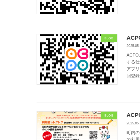
AC
BLOG
2025.05.
ACP
する仕
アプリ
回登録で
AC
BLOG
2025.05.
町内の
で利用