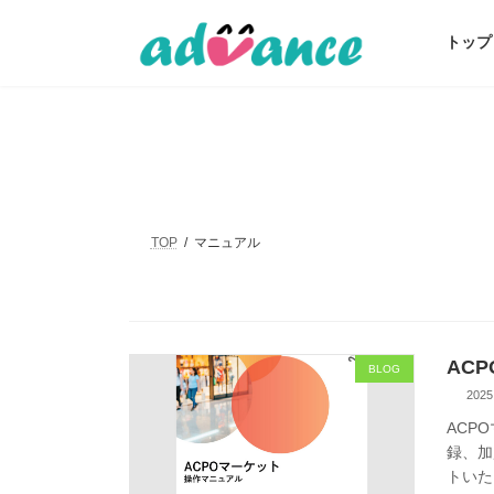
コ
ナ
ン
ビ
トップ
テ
ゲ
ン
ー
ツ
シ
へ
ョ
ス
ン
キ
に
ッ
移
プ
動
TOP
マニュアル
AC
BLOG
2025
ACP
録、加
トいた