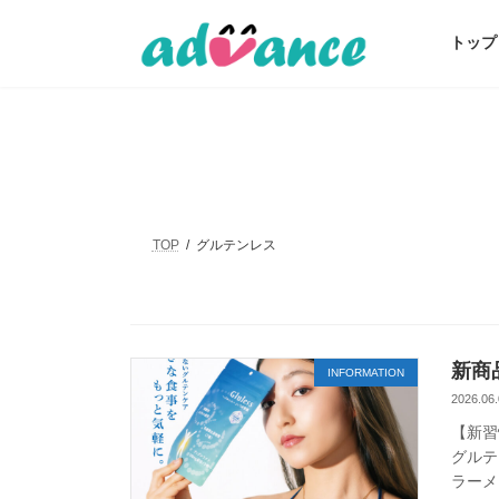
コ
ナ
ン
ビ
トップ
テ
ゲ
ン
ー
ツ
シ
へ
ョ
ス
ン
キ
に
ッ
移
プ
動
TOP
グルテンレス
新商
INFORMATION
2026.06.
【新習
グルテ
ラーメ