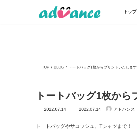
コ
ナ
ン
ビ
トップ
テ
ゲ
ン
ー
ツ
シ
へ
ョ
ス
ン
キ
に
ッ
移
プ
動
TOP
BLOG
トートバッグ1枚からプリントいたします
トートバッグ1枚から
最
2022.07.14
2022.07.14
アドバンス
終
更
新
トートバッグやサコッシュ、Tシャツまで！
日
時